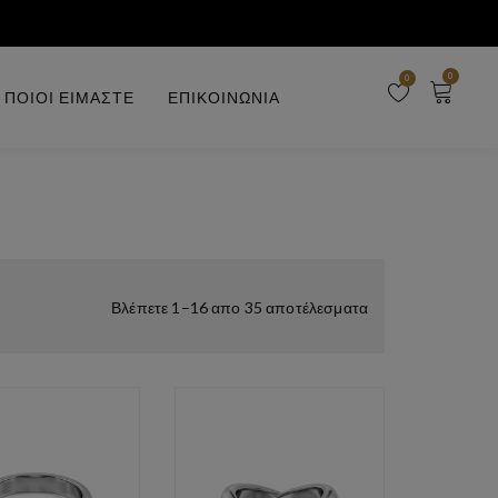
0
0
ΠΟΙΟΙ ΕΙΜΑΣΤΕ
ΕΠΙΚΟΙΝΩΝΙΑ
Τ
Βλέπετε 1–16 απο 35 αποτέλεσματα
α
ξ
ι
ν
ό
μ
η
σ