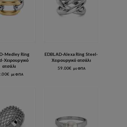
η
κ
α
τ
ά
δ
η
μ
ο
D-Medley Ring
EDBLAD-Alexa Ring Steel-
τ
d-Xειρουργικό
Χειρουργικό ατσάλι
ι
ατσάλι
59.00
€
με ΦΠΑ
κ
.00
€
με ΦΠΑ
ό
τ
η
τ
α