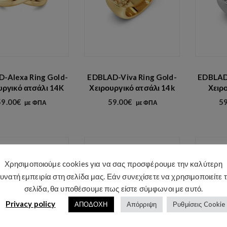
-Alexa Ring Gold-
EDBLAD-Viva Ring Gold-
EDBLAD-
υργικό ατσάλι 14K
Χειρουργικό ατσάλι 14k
Χειρ
59.00
€
59.00
€
59
με ΦΠΑ
με ΦΠΑ
Χρησιμοποιούμε cookies για να σας προσφέρουμε την καλύτερη
υνατή εμπειρία στη σελίδα μας. Εάν συνεχίσετε να χρησιμοποιείτε 
σελίδα, θα υποθέσουμε πως είστε σύμφωνοι με αυτό.
Privacy policy
ΑΠΟΔΟΧΗ
Απόρριψη
Ρυθμίσεις Cookie