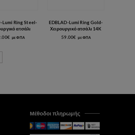
Lumi Ring Steel-
EDBLAD-Lumi Ring Gold-
ουργικό ατσάλι
Χειρουργικό ατσάλι 14K
.00
€
59.00
€
με ΦΠΑ
με ΦΠΑ
Μέθοδοι πληρωμής