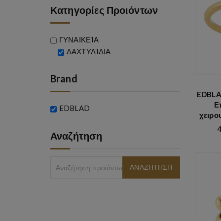
ν
Κατηγορίες Προιόντων
ο
ΓΥΝΑΙΚΕΊΑ
ΔΑΧΤΥΛΊΔΙΑ
Brand
EDBLA
Ε
EDBLAD
χειρο
Αναζήτηση