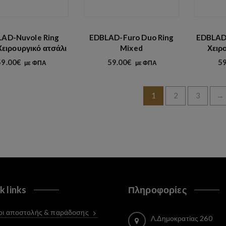
AD-Nuvole Ring
EDBLAD-Furo Duo Ring
EDBLAD-
Χειρουργικό ατσάλι
Mixed
Χειρ
59.00
€
59.00
€
59
με ΦΠΑ
με ΦΠΑ
1
2
3
→
k links
Πληροφορίες
ι αποστολής & παράδοσης
Λ.Δημοκρατίας 260