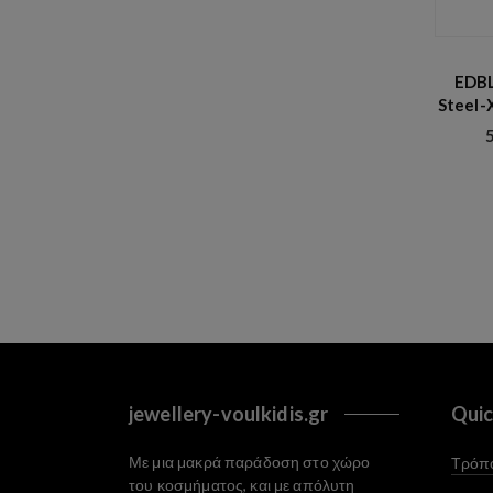
EDBL
Steel-
jewellery-voulkidis.gr
Quic
Με μια μακρά παράδοση στο χώρο
Τρόπο
του κοσμήματος, και με απόλυτη