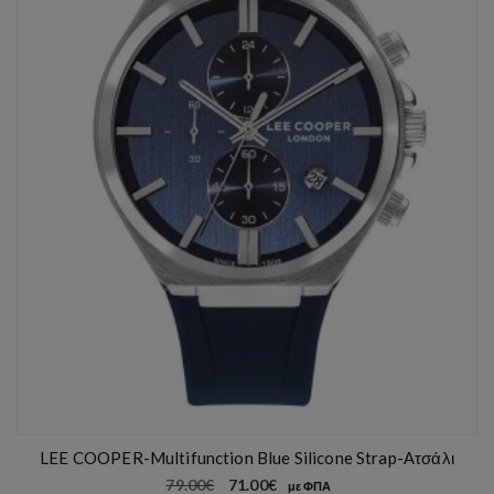
ν
ο
LEE COOPER-Multifunction Blue Silicone Strap-Ατσάλι
Η
Η
79.00
€
71.00
€
με ΦΠΑ