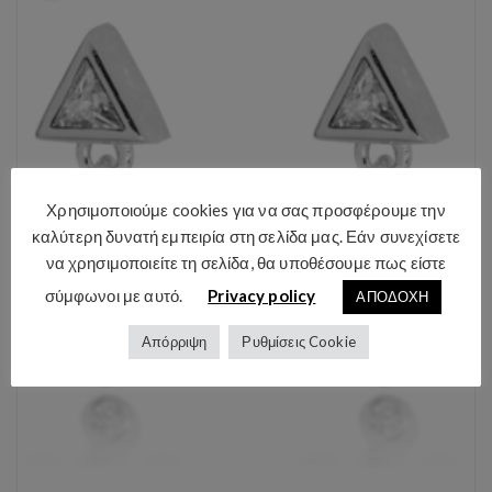
ι
α
μ
τ
ή
ι
ή
μ
τ
ή
α
ε
ν
ί
:
ν
8
α
5
ι
.
:
0
6
0
0
€
.
Χρησιμοποιούμε cookies για να σας προσφέρουμε την
.
0
0
καλύτερη δυνατή εμπειρία στη σελίδα μας. Εάν συνεχίσετε
€
.
να χρησιμοποιείτε τη σελίδα, θα υποθέσουμε πως είστε
σύμφωνοι με αυτό.
Privacy policy
ΑΠΟΔΟΧΗ
Απόρριψη
Ρυθμίσεις Cookie