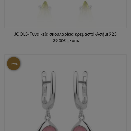
JOOLS-Γυναικεία σκουλαρίκια κρεμαστά-Ασήμι 925
39.00
€
με ΦΠΑ
- 29%