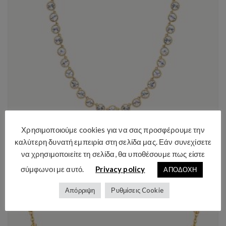
Χρησιμοποιούμε cookies για να σας προσφέρουμε την
BROSWAY-Κολιέ SYMPHONIA-Επιχρυσωμένο ατσάλι 14Κ
καλύτερη δυνατή εμπειρία στη σελίδα μας. Εάν συνεχίσετε
97.00
€
με ΦΠΑ
να χρησιμοποιείτε τη σελίδα, θα υποθέσουμε πως είστε
σύμφωνοι με αυτό.
Privacy policy
ΑΠΟΔΟΧΗ
Απόρριψη
Ρυθμίσεις Cookie