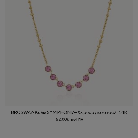
BROSWAY-Κολιέ SYMPHONIA-Χειρουργικό ατσάλι 14K
52.00
€
με ΦΠΑ