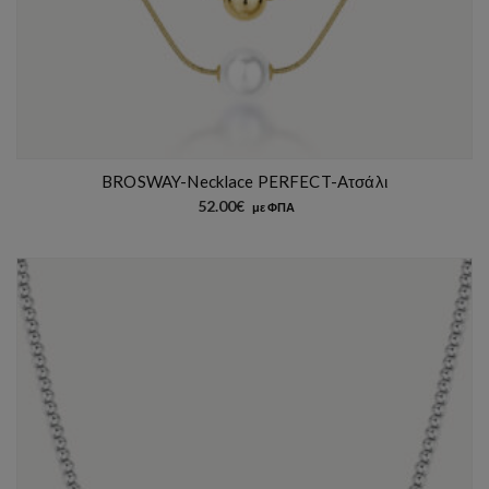
BROSWAY-Necklace PERFECT-Aτσάλι
52.00
€
με ΦΠΑ