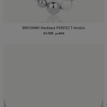
BROSWAY-Necklace PERFECT-Ατσάλι
65.00
€
με ΦΠΑ