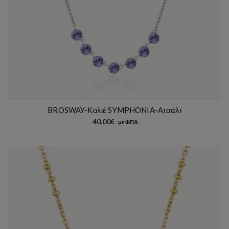
BROSWAY-Κολιέ SYMPHONIA-Ατσάλι
40.00
€
με ΦΠΑ