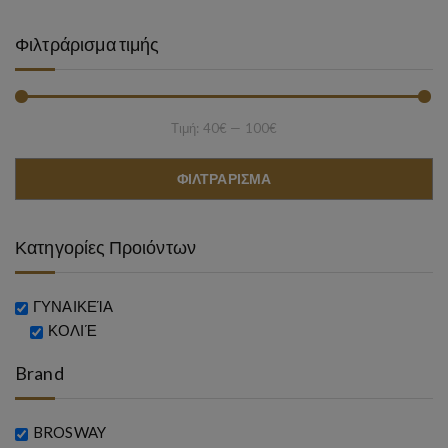
Φιλτράρισμα τιμής
Τιμή:
40€
—
100€
Ελάχιστη τιμή
Μέγιστη τιμή
ΦΙΛΤΡΆΡΙΣΜΑ
Κατηγορίες Προιόντων
ΓΥΝΑΙΚΕΊΑ
ΚΟΛΙΈ
Brand
BROSWAY