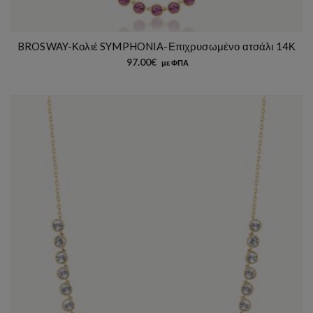
BROSWAY-Κολιέ SYMPHONIA-Επιχρυσωμένο ατσάλι 14Κ
97.00
€
με ΦΠΑ