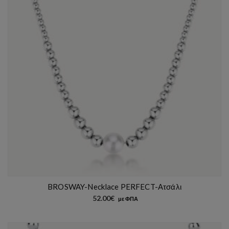
BROSWAY-Necklace PERFECT-Ατσάλι
52.00
€
με ΦΠΑ