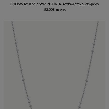
BROSWAY-Κολιέ SYMPHONIA-Ατσάλι επιχρυσωμένο
52.00
€
με ΦΠΑ