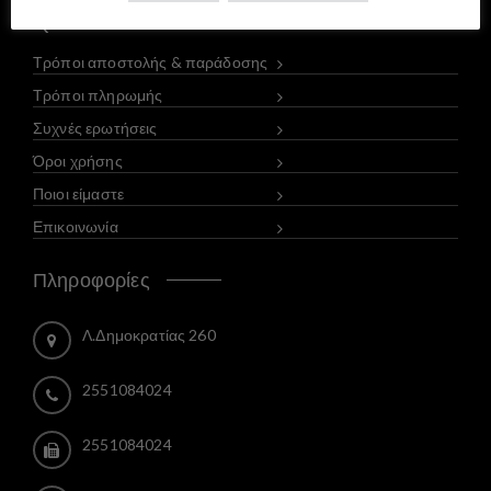
Quick links
Τρόποι αποστολής & παράδοσης
Τρόποι πληρωμής
Συχνές ερωτήσεις
Όροι χρήσης
Ποιοι είμαστε
Επικοινωνία
Πληροφορίες
Λ.Δημοκρατίας 260
2551084024
2551084024