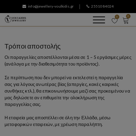
Μ
info@jewellery-voulkidis.gr
25510 84024
ε
τ
0
0
ά
jewellery-
Κοσμήματα Βουλκίδης
β
voulkidis.gr
α
σ
Τρόποι αποστολής
η
σ
Οι παραγγελίες αποστέλλονται μέσα σε 1 – 5 εργάσιμες μέρες
τ
(ανάλογα με την διαθεσιμότητα του προϊόντος).
ο
π
Σε περίπτωση που δεν μπορεί να εκτελεστεί η παραγγελία
ε
σας για λόγους ανωτέρας βίας (απεργίες, κακές καιρικές
ρ
συνθήκες κτλ.), θα επικοινωνήσουμε μαζί σας προκειμένου να
ι
μας δηλώσετε αν επιθυμείτε την ολοκλήρωση της
ε
παραγγελίας σας.
χ
ό
Η εταιρεία μας αποστέλλει σε όλη την Ελλάδα, μέσω
μ
μεταφορικών εταιρειών, με χρέωση παραλήπτη.
ε